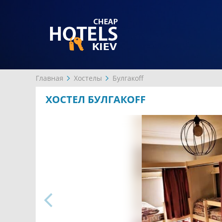
Главная
Хостелы
Булгакоff
ХОСТЕЛ БУЛГАКОFF