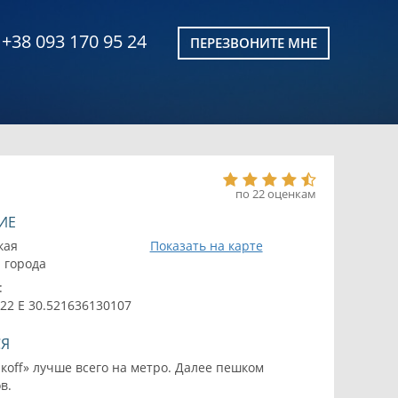
+38 093 170 95 24
ПЕРЕЗВОНИТЕ МНЕ
по 22 оценкам
ИЕ
кая
Показать на карте
а города
:
22 E 30.521636130107
СЯ
акоff» лучше всего на метро. Далее пешком
в.